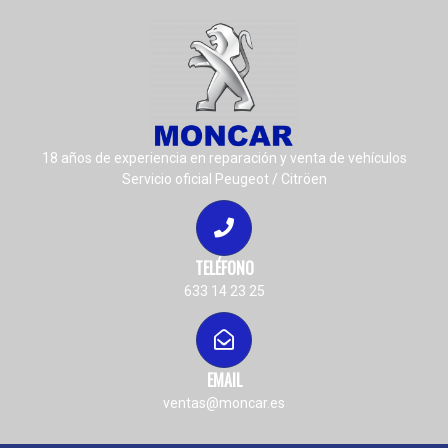
18 años de experiencia en reparación y venta de vehículos
Servicio oficial Peugeot / Citröen
TELÉFONO
633 14 23 25
EMAIL
ventas@moncar.es