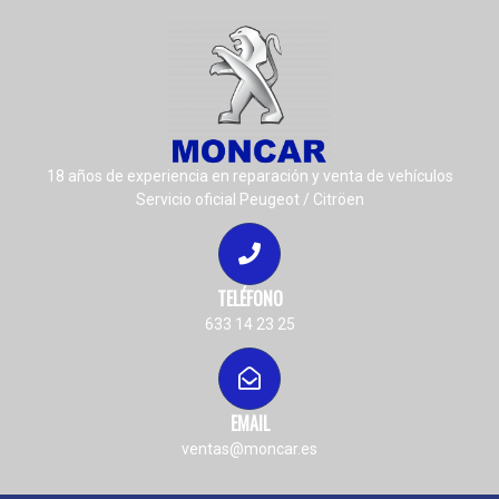
18 años de experiencia en reparación y venta de vehículos
Servicio oficial Peugeot / Citröen
TELÉFONO
633 14 23 25
EMAIL
ventas@moncar.es