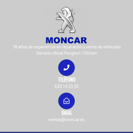
18 años de experiencia en reparación y venta de vehículos
Servicio oficial Peugeot / Citröen
TELÉFONO
633 14 23 25
EMAIL
ventas@moncar.es